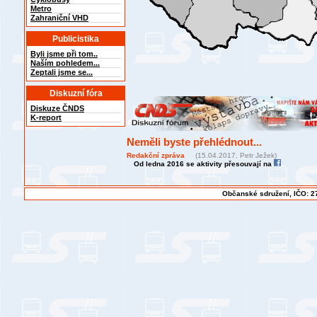
Metro
Zahraniční VHD
Publicistika
Byli jsme při tom..
Naším pohledem...
Zeptali jsme se...
Diskuzní fóra
Diskuze ČNDS
K-report
Neměli byste přehlédnout...
Redakční zpráva
(15.04.2017, Petr Ježek)
Od ledna 2016 se aktivity přesouvají na
Občanské sdružení, IČO: 