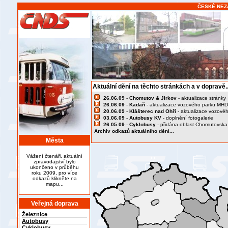
ČESKÉ NEZ
Aktuální dění na těchto stránkách a v dopravě..
26.06.09
-
Chomutov & Jirkov
- aktualizace stránky
26.06.09
-
Kadaň
- aktualizace vozového parku MHD
20.06.09
-
Klášterec nad Ohří
- aktualizace vozové
03.06.09
-
Autobusy KV
- doplnění fotogalerie
26.05.09
-
Cyklobusy
- přidána oblast Chomutovska
Archiv odkazů aktuálního dění...
Města
Vážení čtenáři, aktuální
zpravodajství bylo
ukončeno v průběhu
roku 2009, pro více
odkazů klikněte na
mapu...
Veřejná doprava
Železnice
Autobusy
Cyklobusy